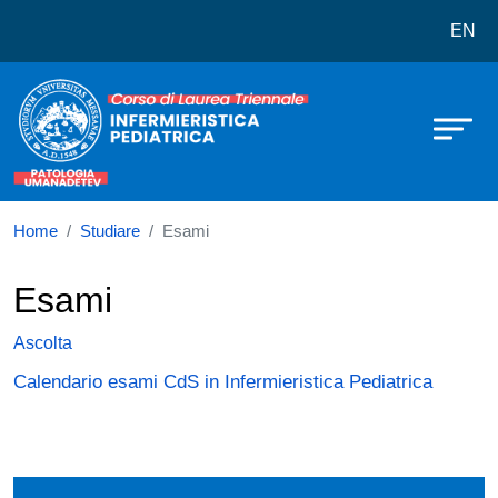
Corso di laurea in Infermieristica pe
Salta al contenuto principale
EN
Home
Studiare
Esami
Esami
Ascolta
Calendario esami CdS in Infermieristica Pediatrica