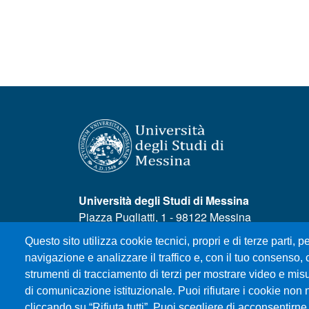
Università degli Studi di Messina
Piazza Pugliatti, 1 - 98122 Messina
Cod. Fiscale 80004070837
Questo sito utilizza cookie tecnici, propri e di terze parti, pe
P.IVA 00724160833
navigazione e analizzare il traffico e, con il tuo consenso, c
Centralino: 090 676 1
strumenti di tracciamento di terzi per mostrare video e misura
MENÙ SOCIAL
di comunicazione istituzionale. Puoi rifiutare i cookie non 
cliccando su “Rifiuta tutti”. Puoi scegliere di acconsentirne 