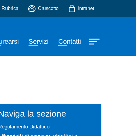
nte alla professione sanita
io
Rubrica
Cruscotto
Intranet
urearsi
Servizi
Contatti
Naviga la sezione
Regolamento Didattico
Requisiti di accesso, obiettivi e