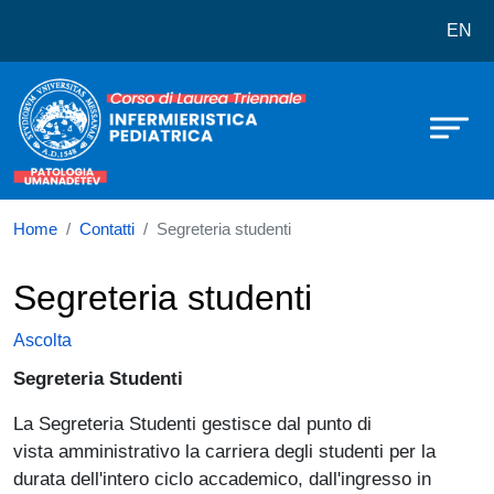
Corso di laurea in Infermieristica pe
Salta al contenuto principale
EN
Home
Contatti
Segreteria studenti
Segreteria studenti
Ascolta
Segreteria Studenti
La Segreteria Studenti gestisce dal punto di
vista amministrativo la carriera degli studenti per la
durata dell'intero ciclo accademico, dall'ingresso in